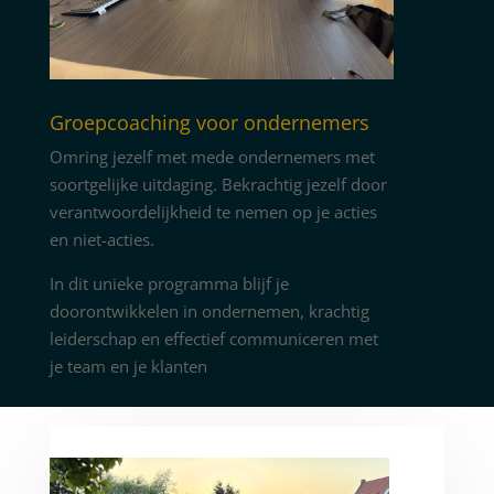
Groepcoaching voor ondernemers
Omring jezelf met mede ondernemers met
soortgelijke uitdaging. Bekrachtig jezelf door
verantwoordelijkheid te nemen op je acties
en niet-acties.
In dit unieke programma blijf je
doorontwikkelen in ondernemen, krachtig
leiderschap en effectief communiceren met
je team en je klanten