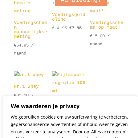
Aanbieding!
Voedingsguid
eline
Voedingschem
Voedingssche
a +
ma op maat!
Oorspronkelijke
Huidige
€
14.95
€
7.95
maandelijkse
prijs
prijs
€
15.00
/
meting
was:
is:
maand
€
54.95
/
€14.95.
€7.95.
maand
Nr.1 Whey
€
35.50
-
Pijlstaartro
Prijsklasse:
€
59.00
We waarderen je privacy
g-olie 100
€35.50
ml
We gebruiken cookies om uw surfervaring te verbeteren,
tot
€
58.50
gepersonaliseerde advertenties of inhoud weer te geven
€59.00
en ons verkeer te analyseren. Door op ‘Alles accepteren’