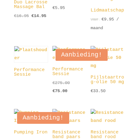
Duo Lacrosse
Massage Bal
€
5.95
Lidmaatschap
Oorspronkelijke
Huidige
€
16.95
€
14.95
€
9.95
/
VANAF:
prijs
prijs
maand
was:
is:
€16.95.
€14.95.
Aanbieding!
Performance
Performance
Sessie
Sessie
Pijlstaartro
g-olie 50 mg
Oorspronkelijke
€
275.00
Huidige
prijs
€
75.00
€
33.50
prijs
was:
is:
€275.00.
€75.00.
Aanbieding!
Pumping Iron
Resistance
Resistance
band paars
band rood