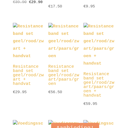
Oorspronkelijke
Huidige
€
39.90
€
29.90
€
17.50
€
9.95
prijs
prijs
was:
is:
€39.90.
€29.90.
Resistance
Resistance
band set
band set
Resistance
geel/rood/zw
geel/rood/zw
band set
art +
art/paars/gr
geel/rood/zw
handvat
oen
art/paars/gr
oen +
€
29.95
€
56.50
handvat
€
59.95