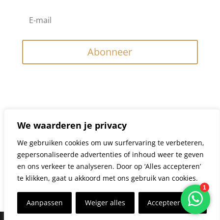
Abonneer
Contact
Telefoon
We waarderen je privacy
0683232341
We gebruiken cookies om uw surfervaring te verbeteren,
Email
gepersonaliseerde advertenties of inhoud weer te geven
en ons verkeer te analyseren. Door op ‘Alles accepteren’
j
eroen@apexonlinecoaching.nl
te klikken, gaat u akkoord met ons gebruik van cookies.
Kom in contact
Aanpassen
Weiger alles
Accepteer alles