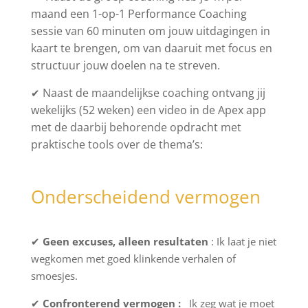
maand een 1-op-1 Performance Coaching
sessie van
6
0 minuten om jouw uitdagingen in
kaart te brengen, om van daaruit met focus en
structuur jouw doelen na te streven.
Naast de maandelijkse coaching ontvang jij
✔
wekelijks
(52 weken) een video in de Apex app
met de daarbij
be
horen
de
opdracht met
praktische tools
over
de
thema’s:
Onderscheidend vermogen
✔
Geen excuses, alleen resultaten
: Ik laat je niet
wegkomen met goed klinkende verhalen of
smoesjes.
✔
Confronterend vermogen :
Ik zeg wat je moet