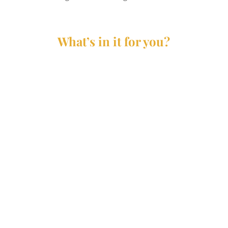
What’s in it for you?

Missie

Mindset