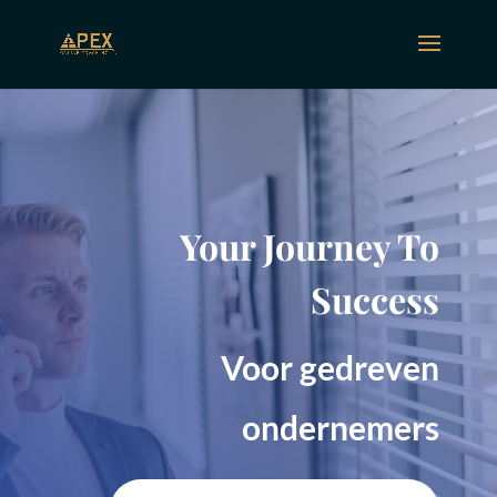
Your Journey To
Success
Voor gedreven
ondernemers