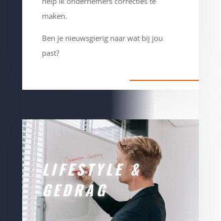
help ik ondernemers correcties te
maken.
Ben je nieuwsgierig naar wat bij jou
past?
LIFESTYLE &
GEDRAG