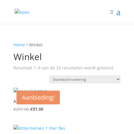
Home
/ Winkel
Winkel
Resultaat 1–9 van de 20 resultaten wordt getoond
Aanbieding!
Apex Kickstart
Oorspronkelijke
Huidige
€
297.00
€
97.00
prijs
prijs
was:
is:
€297.00.
€97.00.