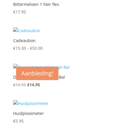
Bittermeloen 1 liter fles
€
17.95
Cadeaubon
Prijsklasse:
€
15.00
-
€
50.00
€15.00
tot
€50.00
Aanbieding!
Duo Lacrosse Massage Bal
Oorspronkelijke
Huidige
€
16.95
€
14.95
prijs
prijs
was:
is:
€16.95.
€14.95.
Huidplooimeter
€
5.95