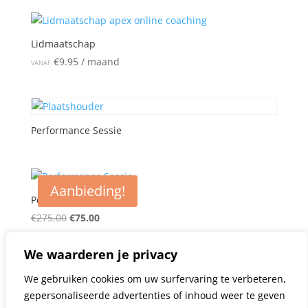
Lidmaatschap
€
9.95
/ maand
VANAF:
Performance Sessie
Aanbieding!
Performance Sessie
Oorspronkelijke
Huidige
€
275.00
€
75.00
prijs
prijs
was:
is:
We waarderen je privacy
€275.00.
€75.00.
We gebruiken cookies om uw surfervaring te verbeteren,
Pijlstaartrog-olie 50 mg
gepersonaliseerde advertenties of inhoud weer te geven
€
33.50