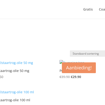
Gratis
Coa
Aanbieding!
staartrog-olie 50 mg
Pumping Iron
Oorspronkelijke
Huidige
50
€
39.90
€
29.90
prijs
prijs
was:
is:
€39.90.
€29.90.
staartrog-olie 100 ml