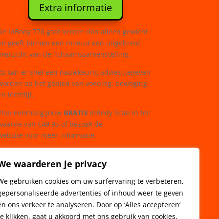
Extra informatie
De InBody 770 gaat verder dan alleen gewicht
en geeft binnen een minuut een uitgebreid
overzicht van de lichaamssamenstelling.
Zo kan er snel een nauwkeurig advies gegeven
worden op het gebied van voeding, beweging
en leefstijl.
Plan
eenmalig jouw
GRATIS
InBody Scan in ter
waarde van €49,95 of bezoek de
website voor meer informatie.
We waarderen je privacy
We gebruiken cookies om uw surfervaring te verbeteren,
gepersonaliseerde advertenties of inhoud weer te geven
en ons verkeer te analyseren. Door op ‘Alles accepteren’
te klikken, gaat u akkoord met ons gebruik van cookies.