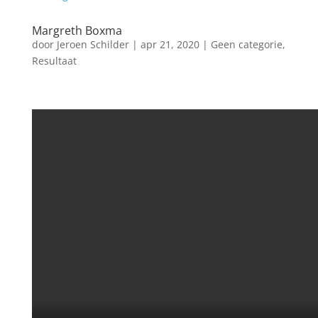
Margreth Boxma
door
Jeroen Schilder
|
apr 21, 2020
|
Geen categorie
,
Resultaat