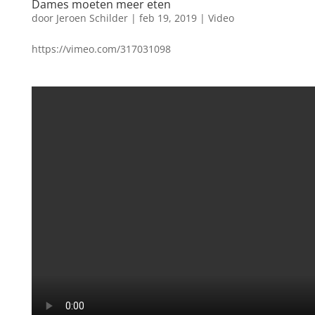
Dames moeten meer eten
door
Jeroen Schilder
|
feb 19, 2019
|
Video
https://vimeo.com/317031098