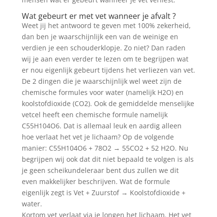
Wat gebeurt er met vet wanneer je afvalt ?
Weet jij het antwoord te geven met 100% zekerheid,
dan ben je waarschijnlijk een van de weinige en
verdien je een schouderklopje. Zo niet? Dan raden
wij je aan even verder te lezen om te begrijpen wat
er nou eigenlijk gebeurt tijdens het verliezen van vet.
De 2 dingen die je waarschijnlijk wel weet zijn de
chemische formules voor water (namelijk H2O) en
koolstofdioxide (CO2). Ook de gemiddelde menselijke
vetcel heeft een chemische formule namelijk
C55H104O6. Dat is allemaal leuk en aardig alleen
hoe verlaat het vet je lichaam? Op de volgende
manier: C55H104O6 + 78O2 → 55CO2 + 52 H2O. Nu
begrijpen wij ook dat dit niet bepaald te volgen is als
je geen scheikundeleraar bent dus zullen we dit
even makkelijker beschrijven. Wat de formule
eigenlijk zegt is Vet + Zuurstof → Koolstofdioxide +
water.
Kortom vet verlaat via je longen het lichaam. Het vet