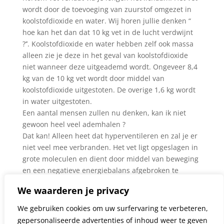
wordt door de toevoeging van zuurstof omgezet in
koolstofdioxide en water. Wij horen jullie denken “
hoe kan het dan dat 10 kg vet in de lucht verdwijnt
?’’. Koolstofdioxide en water hebben zelf ook massa
alleen zie je deze in het geval van koolstofdioxide
niet wanneer deze uitgeademd wordt. Ongeveer 8,4
kg van de 10 kg vet wordt door middel van
koolstofdioxide uitgestoten. De overige 1,6 kg wordt
in water uitgestoten.
Een aantal mensen zullen nu denken, kan ik niet
gewoon heel veel ademhalen ?
Dat kan! Alleen heet dat hyperventileren en zal je er
niet veel mee verbranden. Het vet ligt opgeslagen in
grote moleculen en dient door middel van beweging
en een negatieve energiebalans afgebroken te
worden in kleine stukjes zodat het in het bloed
We waarderen je privacy
opgenomen kan worden. Eenmaal in het bloed kan
het vet via de longen omgezet worden in
We gebruiken cookies om uw surfervaring te verbeteren,
koolstofdioxide en water.
gepersonaliseerde advertenties of inhoud weer te geven