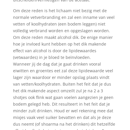
Om deze reden is het lichaam niet bezig met de
normale vetverbranding en zal een inname van veel
vetten of koolhydraten (een bodem leggen) niet
volledig verbrand worden en opgeslagen worden.
Om deze reden maakt alcohol dik. De enige manier
hoe je invloed kunt hebben op het dik makende
effect van alcohol is door de lipidewaardes
(vetwaardes) in je bloed te beïnvloeden.
Wanneer jij de dag dat je gaat drinken vooral
eiwitten en groentes eet zal deze lipidewaarde veel
lager zijn waardoor er minder opslag plaats vindt
van vetten/koolhydraten. Buiten het feit dat je dus
het dik makende aspect omzeilt zul je na 2 a 3
shotjes ook flink wat gaan voelen aangezien je geen
bodem gelegd heb. Dit resulteert in het feit dat je
minder zult drinken. Houd er wel rekening mee dat
mixjes vaak veel suiker bevatten en dat als je deze
dus neemt (of shoarma na het drinken) dit hetzelfde