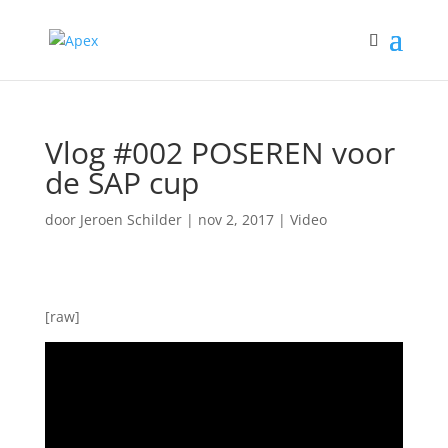
Vlog #002 POSEREN voor
de SAP cup
door
Jeroen Schilder
|
nov 2, 2017
|
Video
[raw]