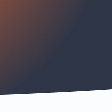
TREVEN NAAR JOUW TOP, DAT IS APEX!