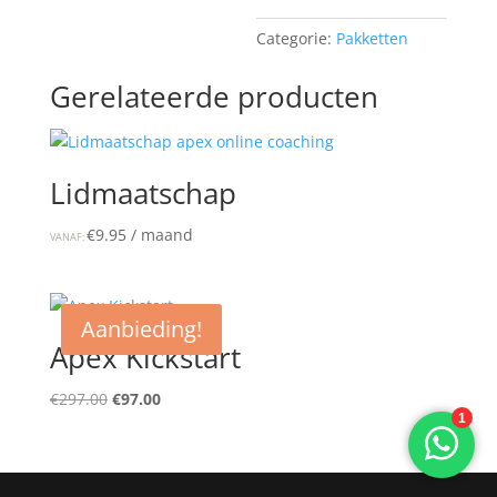
Categorie:
Pakketten
Gerelateerde producten
Lidmaatschap
€
9.95
/ maand
VANAF:
Aanbieding!
Apex Kickstart
Oorspronkelijke
Huidige
€
297.00
€
97.00
prijs
prijs
was:
is:
€297.00.
€97.00.