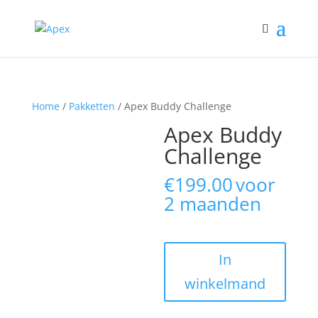
Home
/
Pakketten
/ Apex Buddy Challenge
Apex Buddy
Challenge
€
199.00
voor
2 maanden
Apex
In
Buddy
winkelmand
Challenge
aantal