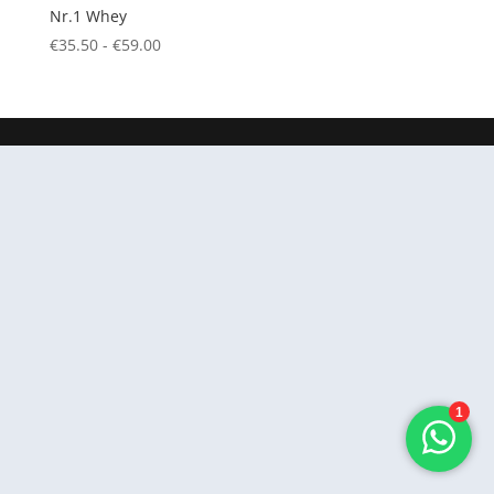
Nr.1 Whey
Prijsklasse:
€
35.50
-
€
59.00
€35.50
tot
€59.00