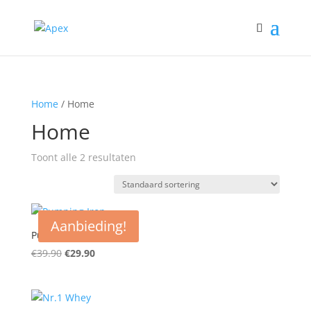
Home
/ Home
Home
Toont alle 2 resultaten
Aanbieding!
Pumping Iron
Oorspronkelijke
Huidige
€
39.90
€
29.90
prijs
prijs
was:
is:
€39.90.
€29.90.