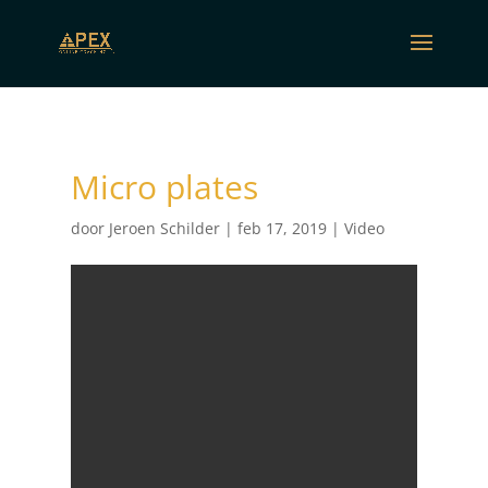
Micro plates
door
Jeroen Schilder
|
feb 17, 2019
|
Video