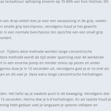
pas lactaatzuur ophoping ervaren op 70-80% van hun Vo2max. Dit
 van drop-setten kies je voor een aanpassing in de grip, voeten
n smalle grip benchpress, vervolgens houd je het gewicht
er in een normale benchpress ten opzichte van een small grip
vordert.
ice'. Tijdens deze methode worden lange concentrische
r deze methode wordt de tijd onder spanning voor de werkende
eert in een enorme pomp en minder stress op pezen en ander
ress duw je in 10 seconden uit, vervolgens gooi je er zo snel als
gen en dit voel je. Deze extra lange concentrische herhalingen
den. Het liefst op je zwakste punt in de beweging. Vervolgens doe
 15 seconden. Hierna doe je 6-8 herhalingen. En als laatste houd je
fening hebt gedaan voel je langzaam je spieren vollopen en