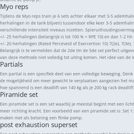
Myo reps
Tijdens de Myo reps train je 6 sets achter elkaar met 3-5 ademhal
herhalingen in de tank blijven) tussendoor elke keer 3-5 ademha
verschillende intensiteit niveaus inzetten. Spieruithoudingsvermog
+/- 25 herhalingen (belangrijk is tot 100 % = RPE 10) en dan 1-2 hh v
+/- 20 herhalingen (Rated Perceveid of Exercertion 10) 7(2e), 7(3e), 7
Belangrijk is te vermelden dat de 2de tm de 5de set perfect uitgevo
van deze methode niet volledig tot uiting komen. Het idee van de 
Partials
Een partial is een specifiek deel van een volledige beweging. Denk 
de mogelijkheid om meer gewicht te verplaatsen aangezien het maa
hoe spannend is een deadlift van 140 kg als je 200 kg rack deadlift
Piramide set
Een piramide set is een set waarbij je meestal begint met een lich
meer richting kracht. Een voorbeeld van een piramide set is: Set 1: 
maken met als beloning een flinke pomp.
post exhaustion superset