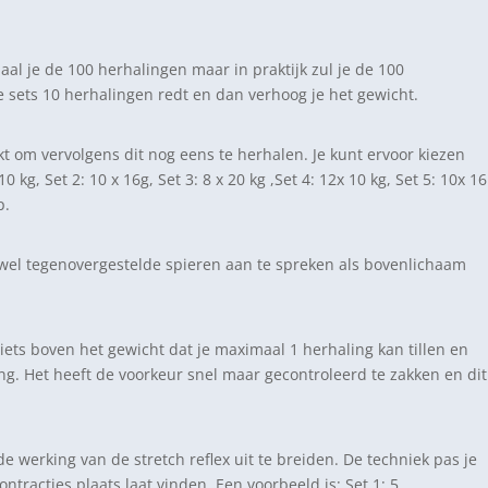
l je de 100 herhalingen maar in praktijk zul je de 100
le sets 10 herhalingen redt en dan verhoog je het gewicht.
t om vervolgens dit nog eens te herhalen. Je kunt ervoor kiezen
g, Set 2: 10 x 16g, Set 3: 8 x 20 kg ,Set 4: 12x 10 kg, Set 5: 10x 16
p.
zowel tegenovergestelde spieren aan te spreken als bovenlichaam
iets boven het gewicht dat je maximaal 1 herhaling kan tillen en
. Het heeft de voorkeur snel maar gecontroleerd te zakken en dit
werking van de stretch reflex uit te breiden. De techniek pas je
ntracties plaats laat vinden. Een voorbeeld is: Set 1: 5