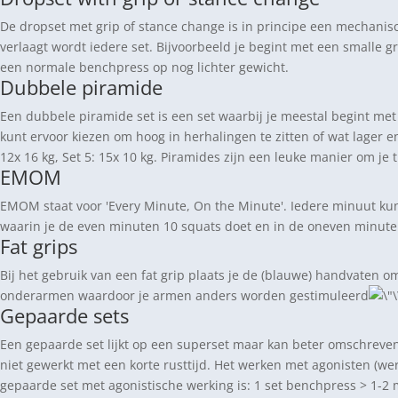
De dropset met grip of stance change is in principe een mechanis
verlaagt wordt iedere set. Bijvoorbeeld je begint met een smalle 
een normale benchpress op nog lichter gewicht.
Dubbele piramide
Een dubbele piramide set is een set waarbij je meestal begint met
kunt ervoor kiezen om hoog in herhalingen te zitten of wat lager en 
12x 16 kg, Set 5: 15x 10 kg. Piramides zijn een leuke manier om je
EMOM
EMOM staat voor 'Every Minute, On the Minute'. Iedere minuut ku
waarin je de even minuten 10 squats doet en in de oneven minuten
Fat grips
Bij het gebruik van een fat grip plaats je de (blauwe) handvaten
onderarmen waardoor je armen anders worden gestimuleerd
Gepaarde sets
Een gepaarde set lijkt op een superset maar kan beter omschreve
niet gewerkt met een korte rusttijd. Het werken met agonisten (w
gepaarde set met agonistische werking is: 1 set benchpress > 1-2 m