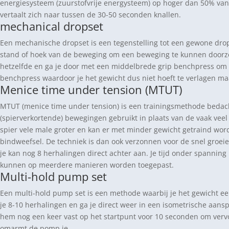
energiesysteem (zuurstofvrije energysteem) op hoger dan 50% van
vertaalt zich naar tussen de 30-50 seconden knallen.
mechanical dropset
Een mechanische dropset is een tegenstelling tot een gewone drops
stand of hoek van de beweging om een beweging te kunnen doorzett
hetzelfde en ga je door met een middelbrede grip benchpress om 
benchpress waardoor je het gewicht dus niet hoeft te verlagen ma
Menice time under tension (MTUT)
MTUT (menice time under tension) is een trainingsmethode bedac
(spierverkortende) bewegingen gebruikt in plaats van de vaak vee
spier vele male groter en kan er met minder gewicht getraind wor
bindweefsel. De techniek is dan ook verzonnen voor de snel groeien
je kan nog 8 herhalingen direct achter aan. Je tijd onder spanning
kunnen op meerdere manieren worden toegepast.
Multi-hold pump set
Een multi-hold pump set is een methode waarbij je het gewicht eer
je 8-10 herhalingen en ga je direct weer in een isometrische aansp
hem nog een keer vast op het startpunt voor 10 seconden om vervo
omarmt de pomp je.