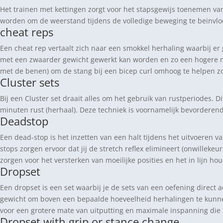
Het trainen met kettingen zorgt voor het stapsgewijs toenemen va
worden om de weerstand tijdens de volledige beweging te beinvloe
cheat reps
Een cheat rep vertaalt zich naar een smokkel herhaling waarbij 
met een zwaarder gewicht gewerkt kan worden en zo een hogere ma
met de benen) om de stang bij een bicep curl omhoog te helpen z
Cluster sets
Bij een Cluster set draait alles om het gebruik van rustperiodes. Dit 
minuten rust (herhaal). Deze techniek is voornamelijk bevorderend
Deadstop
Een dead-stop is het inzetten van een halt tijdens het uitvoeren v
stops zorgen ervoor dat jij de stretch reflex elimineert (onwillek
zorgen voor het versterken van moeilijke posities en het in lijn h
Dropset
Een dropset is een set waarbij je de sets van een oefening direct ac
gewicht om boven een bepaalde hoeveelheid herhalingen te kunnen bl
voor een grotere mate van uitputting en maximale inspanning die 
Dropset with grip or stance change