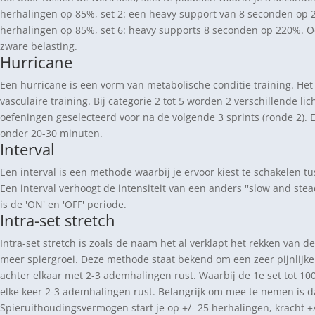
herhalingen op 85%, set 2: een heavy support van 8 seconden op 200
herhalingen op 85%, set 6: heavy supports 8 seconden op 220%. O
zware belasting.
Hurricane
Een hurricane is een vorm van metabolische conditie training. Het
vasculaire training. Bij categorie 2 tot 5 worden 2 verschillende 
oefeningen geselecteerd voor na de volgende 3 sprints (ronde 2). En
onder 20-30 minuten.
Interval
Een interval is een methode waarbij je ervoor kiest te schakelen 
Een interval verhoogt de intensiteit van een anders ''slow and stea
is de 'ON' en 'OFF' periode.
Intra-set stretch
Intra-set stretch is zoals de naam het al verklapt het rekken van d
meer spiergroei. Deze methode staat bekend om een zeer pijnlijke 
achter elkaar met 2-3 ademhalingen rust. Waarbij de 1e set tot 10
elke keer 2-3 ademhalingen rust. Belangrijk om mee te nemen is da
Spieruithoudingsvermogen start je op +/- 25 herhalingen, kracht +