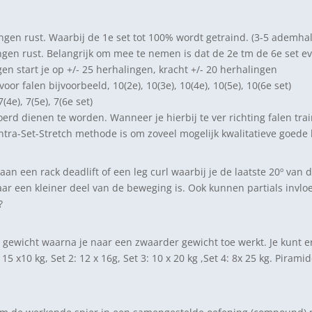
ingen rust. Waarbij de 1e set tot 100% wordt getraind. (3-5 ademha
lingen rust. Belangrijk om mee te nemen is dat de 2e tm de 6e se
en start je op +/- 25 herhalingen, kracht +/- 20 herhalingen
oor falen bijvoorbeeld, 10(2e), 10(3e), 10(4e), 10(5e), 10(6e set)
(4e), 7(5e), 7(6e set)
erd dienen te worden. Wanneer je hierbij te ver richting falen train
Intra-Set-Stretch methode is om zoveel mogelijk kwalitatieve goede
aan een rack deadlift of een leg curl waarbij je de laatste 20º van
r een kleiner deel van de beweging is. Ook kunnen partials invlo
?
t gewicht waarna je naar een zwaarder gewicht toe werkt. Je kunt e
15 x10 kg, Set 2: 12 x 16g, Set 3: 10 x 20 kg ,Set 4: 8x 25 kg. Pira