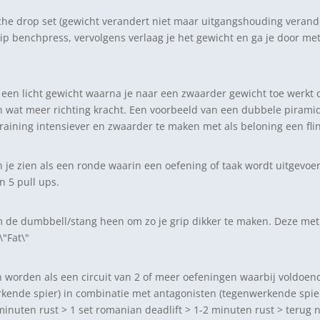
che drop set (gewicht verandert niet maar uitgangshouding verande
grip benchpress, vervolgens verlaag je het gewicht en ga je door 
 een licht gewicht waarna je naar een zwaarder gewicht toe werkt 
wat meer richting kracht. Een voorbeeld van een dubbele piramide set
 training intensiever en zwaarder te maken met als beloning een fl
n je zien als een ronde waarin een oefening of taak wordt uitgev
 5 pull ups.
 om de dumbbell/stang heen om zo je grip dikker te maken. Deze m
n worden als een circuit van 2 of meer oefeningen waarbij voldoe
erkende spier) in combinatie met antagonisten (tegenwerkende spie
inuten rust > 1 set romanian deadlift > 1-2 minuten rust > terug na