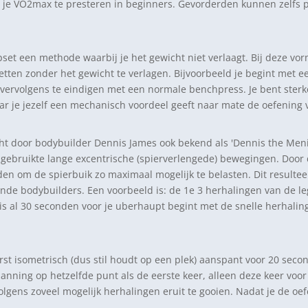
 je VO2max te presteren in beginners. Gevorderden kunnen zelfs 
et een methode waarbij je het gewicht niet verlaagt. Bij deze vorm
en zonder het gewicht te verlagen. Bijvoorbeeld je begint met ee
vervolgens te eindigen met een normale benchpress. Je bent sterk
ar je jezelf een mechanisch voordeel geeft naar mate de oefening 
ht door bodybuilder Dennis James ook bekend als 'Dennis the Men
l gebruikte lange excentrische (spierverlengede) bewegingen. Doo
den om de spierbuik zo maximaal mogelijk te belasten. Dit result
de bodybuilders. Een voorbeeld is: de 1e 3 herhalingen van de legp
 is al 30 seconden voor je uberhaupt begint met de snelle herhalin
st isometrisch (dus stil houdt op een plek) aanspant voor 20 secon
anning op hetzelfde punt als de eerste keer, alleen deze keer voor
lgens zoveel mogelijk herhalingen eruit te gooien. Nadat je de oe