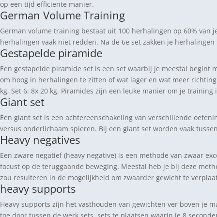
op een tijd efficiente manier.
German Volume Training
German volume training bestaat uit 100 herhalingen op 60% van je
herhalingen vaak niet redden. Na de 6e set zakken je herhalingen pe
Gestapelde piramide
Een gestapelde piramide set is een set waarbij je meestal begint 
om hoog in herhalingen te zitten of wat lager en wat meer richting k
kg, Set 6: 8x 20 kg. Piramides zijn een leuke manier om je trainin
Giant set
Een giant set is een achtereenschakeling van verschillende oefen
versus onderlichaam spieren. Bij een giant set worden vaak tussen
Heavy negatives
Een zware negatief (heavy negative) is een methode van zwaar exce
focust op de teruggaande beweging. Meestal heb je bij deze meth
zou resulteren in de mogelijkheid om zwaarder gewicht te verplaat
heavy supports
Heavy supports zijn het vasthouden van gewichten ver boven je max
toe door tussen de werk sets, sets te plaatsen waarin je 8 seconden