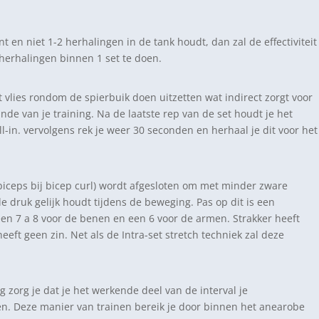
t en niet 1-2 herhalingen in de tank houdt, dan zal de effectiviteit
 herhalingen binnen 1 set te doen.
et vlies rondom de spierbuik doen uitzetten wat indirect zorgt voor
e van je training. Na de laatste rep van de set houdt je het
l-in. vervolgens rek je weer 30 seconden en herhaal je dit voor het
biceps bij bicep curl) wordt afgesloten om met minder zware
e druk gelijk houdt tijdens de beweging. Pas op dit is een
 een 7 a 8 voor de benen en een 6 voor de armen. Strakker heeft
eeft geen zin. Net als de Intra-set stretch techniek zal deze
 zorg je dat je het werkende deel van de interval je
men. Deze manier van trainen bereik je door binnen het anearobe