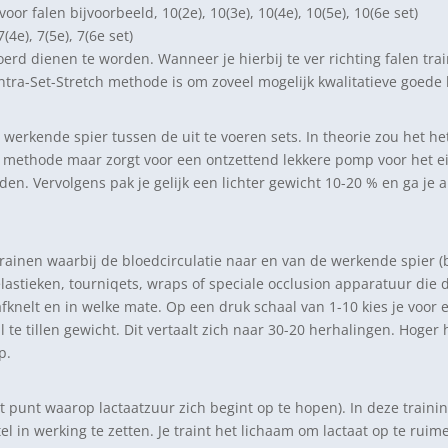
oor falen bijvoorbeeld, 10(2e), 10(3e), 10(4e), 10(5e), 10(6e set)
(4e), 7(5e), 7(6e set)
erd dienen te worden. Wanneer je hierbij te ver richting falen train
Intra-Set-Stretch methode is om zoveel mogelijk kwalitatieve goede
e werkende spier tussen de uit te voeren sets. In theorie zou het h
methode maar zorgt voor een ontzettend lekkere pomp voor het eind
. Vervolgens pak je gelijk een lichter gewicht 10-20 % en ga je al
rainen waarbij de bloedcirculatie naar en van de werkende spier (
lastieken, tourniqets, wraps of speciale occlusion apparatuur die d
afknelt en in welke mate. Op een druk schaal van 1-10 kies je voor
te tillen gewicht. Dit vertaalt zich naar 30-20 herhalingen. Hoger h
p.
 punt waarop lactaatzuur zich begint op te hopen). In deze training
l in werking te zetten. Je traint het lichaam om lactaat op te rui