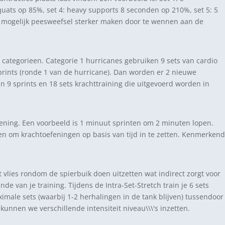
quats op 85%, set 4: heavy supports 8 seconden op 210%, set 5: 5
n mogelijk peesweefsel sterker maken door te wennen aan de
categorieen. Categorie 1 hurricanes gebruiken 9 sets van cardio
sprints (ronde 1 van de hurricane). Dan worden er 2 nieuwe
in 9 sprints en 18 sets krachttraining die uitgevoerd worden in
efening. Een voorbeeld is 1 minuut sprinten om 2 minuten lopen.
uiken om krachtoefeningen op basis van tijd in te zetten. Kenmerkend
et vlies rondom de spierbuik doen uitzetten wat indirect zorgt voor
 van je training. Tijdens de Intra-Set-Stretch train je 6 sets
imale sets (waarbij 1-2 herhalingen in de tank blijven) tussendoor
nnen we verschillende intensiteit niveau\\\'s inzetten.