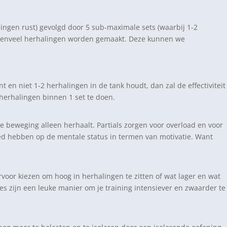
lingen rust) gevolgd door 5 sub-maximale sets (waarbij 1-2
t evenveel herhalingen worden gemaakt. Deze kunnen we
t en niet 1-2 herhalingen in de tank houdt, dan zal de effectiviteit
 herhalingen binnen 1 set te doen.
 de beweging alleen herhaalt. Partials zorgen voor overload en voor
ed hebben op de mentale status in termen van motivatie. Want
rvoor kiezen om hoog in herhalingen te zitten of wat lager en wat
mides zijn een leuke manier om je training intensiever en zwaarder te