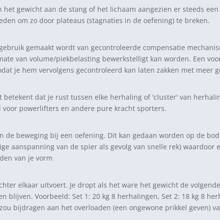
n het gewicht aan de stang of het lichaam aangezien er steeds een
den om zo door plateaus (stagnaties in de oefening) te breken.
er gebruik gemaakt wordt van gecontroleerde compensatie mechani
te van volume/piekbelasting bewerkstelligt kan worden. Een voorb
odat je hem vervolgens gecontroleerd kan laten zakken met meer g
betekent dat je rust tussen elke herhaling of 'cluster' van herhalinge
 voor powerlifters en andere pure kracht sporters.
an de beweging bij een oefening. Dit kan gedaan worden op de bodem
eurige aanspanning van de spier als gevolg van snelle rek) waardoor
ouden van je vorm
hter elkaar uitvoert. Je dropt als het ware het gewicht de volgende s
ijven. Voorbeeld: Set 1: 20 kg 8 herhalingen, Set 2: 18 kg 8 herha
zou bijdragen aan het overloaden (een ongewone prikkel geven) va