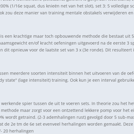
% (1/16e squat, dus knieën net van het slot), set 3: 5 volledige s
ok zou deze manier van training mentale obstakels verwijderen e
 is een krachtige maar toch opbouwende methode die bestaat uit 5 
lichaamsgewicht en/of kracht oefeningen uitgevoerd na de eerste 3 
 dit opnieuw voor de laatste set van 3 x (3e ronde). Dit resulteert 
tussen meerdere soorten intensiteit binnen het uitvoeren van de o
dy state'' (lage intensiteit) training. Ook kun je een interval gebr
e werkende spier tussen de uit te voeren sets. In theorie zou het h
methode maar zorgt voor een ontzettend lekkere pomp voor het einde
0% wordt getraind. (2-3 ademhalingen rust) gevolgd door 5 sub-max
t de 2e tm de 6e set evenveel herhalingen worden gemaakt. Deze ku
/- 20 herhalingen