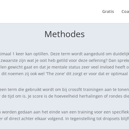
Gratis
Coa
Methodes
ximaal 1 keer kan optillen. Deze term wordt aangeduid om duidelijk
zwaarste zijn wat je ooit heb getild voor deze oefening? Dan spreke
illen gewicht gaat en dat je mentale status zeer veel invloed heeft o
n dit noemen zij ook wel 'The zone' dit zorgt er voor dat er optima
een term die gebruikt wordt om bij crossfit trainingen aan te tonen
r de tijd om is. Je score is de hoeveelheid herhalingen of rondes di
n worden gedaan aan het einde van een training voor een specifiek
direct achter elkaar volgend. In tegenstelling tot dropsets blijft 