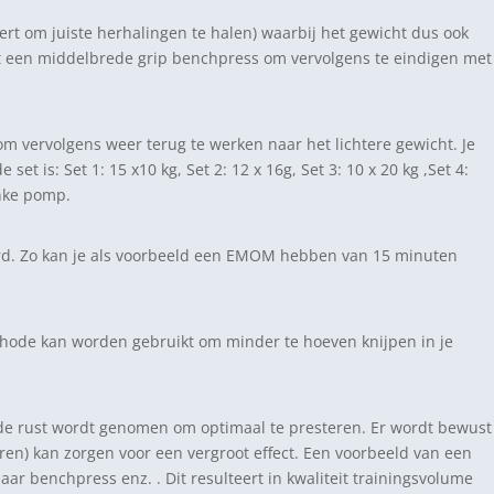
rt om juiste herhalingen te halen) waarbij het gewicht dus ook
met een middelbrede grip benchpress om vervolgens te eindigen met
om vervolgens weer terug te werken naar het lichtere gewicht. Je
 is: Set 1: 15 x10 kg, Set 2: 12 x 16g, Set 3: 10 x 20 kg ,Set 4:
inke pomp.
oerd. Zo kan je als voorbeeld een EMOM hebben van 15 minuten
ethode kan worden gebruikt om minder te hoeven knijpen in je
nde rust wordt genomen om optimaal te presteren. Er wordt bewust
ren) kan zorgen voor een vergroot effect. Een voorbeeld van een
ar benchpress enz. . Dit resulteert in kwaliteit trainingsvolume