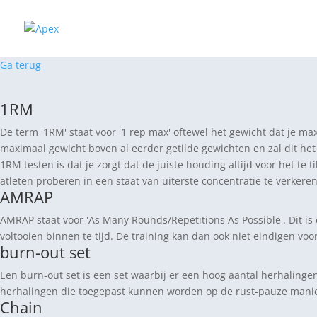
Ga terug
1RM
De term '1RM' staat voor '1 rep max' oftewel het gewicht dat je ma
maximaal gewicht boven al eerder getilde gewichten en zal dit het 
1RM testen is dat je zorgt dat de juiste houding altijd voor het te t
atleten proberen in een staat van uiterste concentratie te verkere
AMRAP
AMRAP staat voor 'As Many Rounds/Repetitions As Possible'. Dit is 
voltooien binnen te tijd. De training kan dan ook niet eindigen voo
burn-out set
Een burn-out set is een set waarbij er een hoog aantal herhalinge
herhalingen die toegepast kunnen worden op de rust-pauze manier of 
Chain