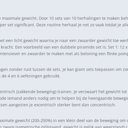
 maximale gewicht. Door 10 sets van 10 herhalingen te maken behaa
r set significant. Deze routine herhaal je net zo vaak totdat je al
met een licht gewicht waarna je naar een zwaarder gewicht toe werk
racht. Een voorbeeld van een dubbele piramide set is: Set 1: 12 x10 k
g intensiever en zwaarder te maken met als beloning een flinke pom
ingen zonder rust tussen de sets. Je kan giant sets toepassen om 
 de 4 en 6 oefeningen gebruikt.
ntrisch (zakkende beweging) trainen. Je verzwaart het gewicht tot 
ode iemand anders nodig om te helpen bij de heengaande beweging
sen aangezien je excentrisch sterker bent dan concentrisch.
imale gewicht (200-250%) in een klein deel van de beweging om de 
 zware isometrische (stilstaand, gewicht is gelijk aan weerstand) co