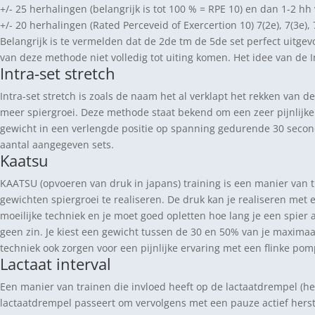
+/- 25 herhalingen (belangrijk is tot 100 % = RPE 10) en dan 1-2 hh v
+/- 20 herhalingen (Rated Perceveid of Exercertion 10) 7(2e), 7(3e), 7
Belangrijk is te vermelden dat de 2de tm de 5de set perfect uitgevo
van deze methode niet volledig tot uiting komen. Het idee van de 
Intra-set stretch
Intra-set stretch is zoals de naam het al verklapt het rekken van d
meer spiergroei. Deze methode staat bekend om een zeer pijnlijke 
gewicht in een verlengde positie op spanning gedurende 30 seconden
aantal aangegeven sets.
Kaatsu
KAATSU (opvoeren van druk in japans) training is een manier van t
gewichten spiergroei te realiseren. De druk kan je realiseren met e
moeilijke techniek en je moet goed opletten hoe lang je een spier 
geen zin. Je kiest een gewicht tussen de 30 en 50% van je maximaal 
techniek ook zorgen voor een pijnlijke ervaring met een flinke pom
Lactaat interval
Een manier van trainen die invloed heeft op de lactaatdrempel (het
lactaatdrempel passeert om vervolgens met een pauze actief herste