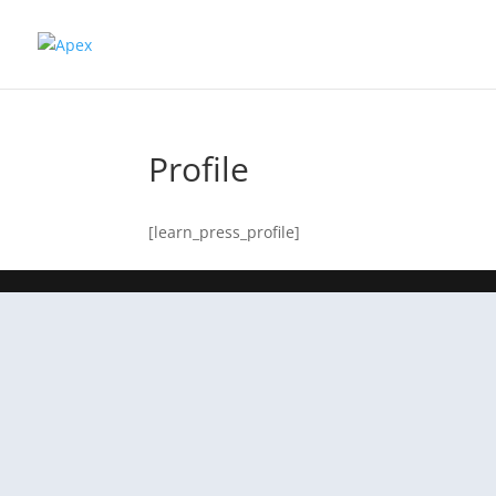
Profile
[learn_press_profile]