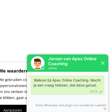
We waarderen je privacy
We gebruiken cookies om uw surfervaring te verbeteren,
gepersonaliseerde advertenties of inhoud weer te geven
en ons verkeer te analyseren. Door op ‘Alles accepteren’
te klikken, gaat u akkoord met ons gebruik van cookies.
Aanpassen
Weiger alles
Accepteer alles