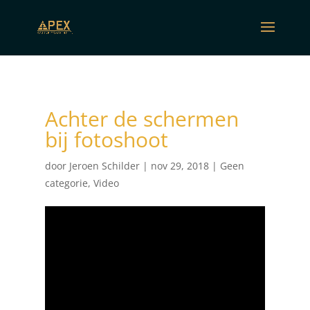
Achter de schermen
bij fotoshoot
door
Jeroen Schilder
|
nov 29, 2018
|
Geen
categorie
,
Video