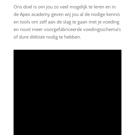
Ons doel is om jou zo veel mogelijk te leren en in
de Apex academy geven wij jou al de nodige kennis
en tools om zelf aan de slag te gaan met je voeding
en nooit meer voorgefabriceerde voedingsschema’s
of dure diëtiste nodig te hebben.