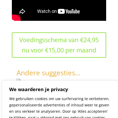
Voedingsschema van €24,95
nu voor €15,00 per maand
Andere suggesties…
We waarderen je privacy
Voedingschema +
We gebruiken cookies om uw surfervaring te verbeteren,
maandelijkse meting
gepersonaliseerde advertenties of inhoud weer te geven
€
54.95
/ maand
en ons verkeer te analyseren. Door op ‘Alles accepteren’
te klikken, gaat u akkoord met ons gebruik van cookies.