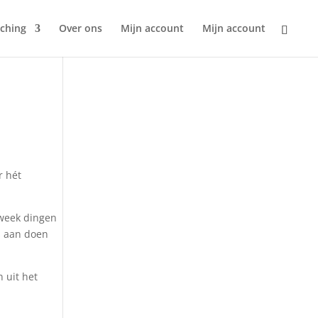
ching
Over ons
Mijn account
Mijn account
r hét
 week dingen
es aan doen
 uit het