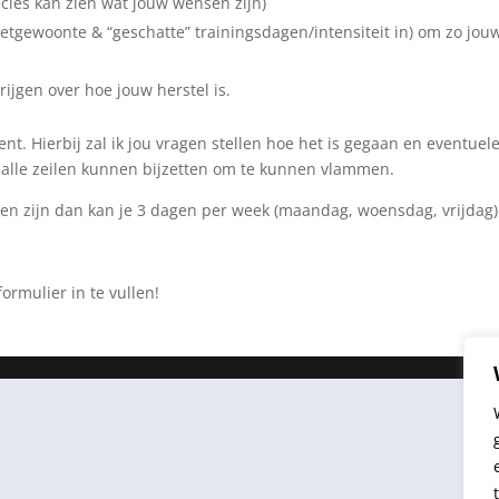
ecies kan zien wat jouw wensen zijn)
e eetgewoonte & “geschatte” trainingsdagen/intensiteit in) om zo jou
krijgen over hoe jouw herstel is.
. Hierbij zal ik jou vragen stellen hoe het is gegaan en eventuel
 alle zeilen kunnen bijzetten om te kunnen vlammen.
gen zijn dan kan je 3 dagen per week (maandag, woensdag, vrijdag) 
formulier in te vullen!