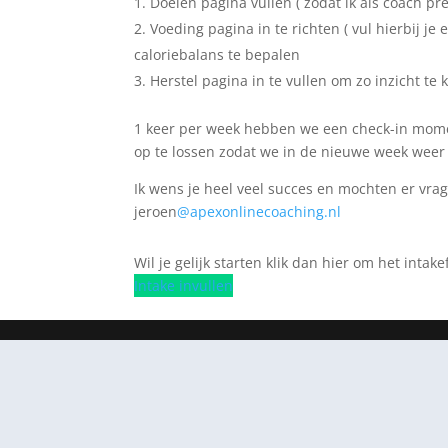
Doelen pagina vullen ( zodat ik als coach pr
Voeding pagina in te richten ( vul hierbij j
caloriebalans te bepalen
Herstel pagina in te vullen om zo inzicht te 
1 keer per week hebben we een check-in moment
op te lossen zodat we in de nieuwe week weer
Ik wens je heel veel succes en mochten er vra
jeroen
@apexonlinecoaching.nl
Wil je gelijk starten klik dan hier om het intake
Intake invullen