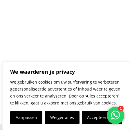
Gericht op een betere gezondheid
Vet verliezen
Spiermassa opbouwen
Een gericht programma in 8 weken
We waarderen je privacy
Totale Prijzenpakket t.w.v. €400
We gebruiken cookies om uw surfervaring te verbeteren,
gepersonaliseerde advertenties of inhoud weer te geven
en ons verkeer te analyseren. Door op ‘Alles accepteren’
te klikken, gaat u akkoord met ons gebruik van cookies.
Aanpassen
Weiger alles
Accepteer alles