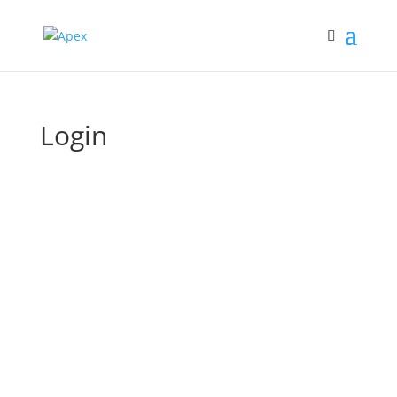
Login
Gebruikersnaam of e-mail
Wachtwoord
Aangemeld blijven