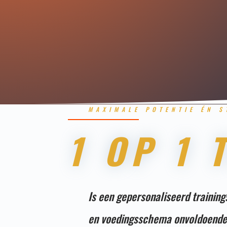
MAXIMALE POTENTIE ÉN S
1 OP 1 
Is een gepersonaliseerd training
en voedingsschema onvoldoend