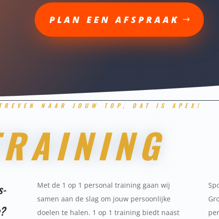
PLAN EEN AFSPRAAK
TREVEN NAAR JOUW TOP, DAT IS APEX!
TRAINING
Met de 1 op 1 personal training gaan wij
Spo
s-
samen aan de slag om jouw persoonlijke
Gro
e?
doelen te halen. 1 op 1 training biedt naast
pe