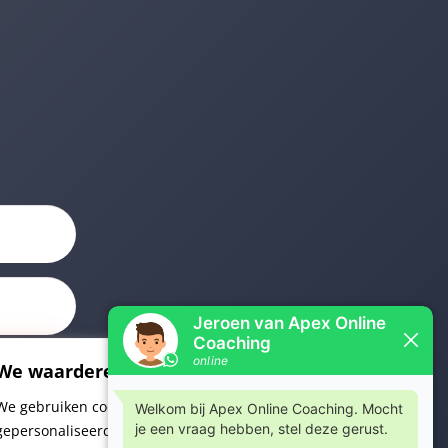
We waarderen je privacy
We gebruiken cookies om uw surfervaring te verbeteren,
gepersonaliseerde advertenties of inhoud weer te geven