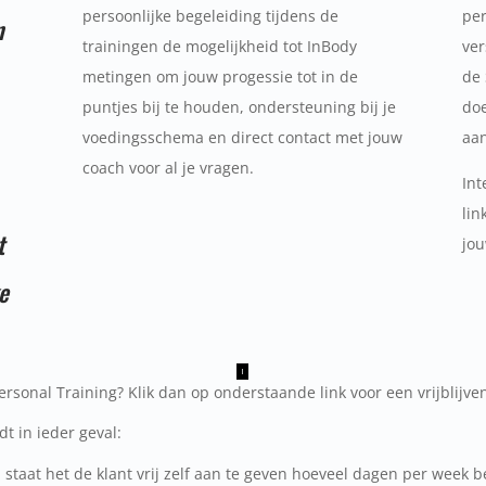
persoonlijke begeleiding tijdens de
per
n
trainingen de mogelijkheid tot InBody
ver
metingen om jouw progessie tot in de
de
puntjes bij te houden, ondersteuning bij je
doe
voedingsschema en direct contact met jouw
aan
coach voor al je vragen.
Int
lin
t
jo
e
rsonal Training? Klik dan op onderstaande link voor een vrijblij
t in ieder geval:
j staat het de klant vrij zelf aan te geven hoeveel dagen per week 