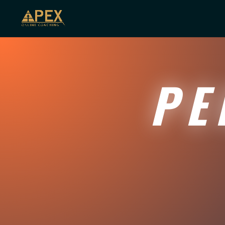
PER
TR