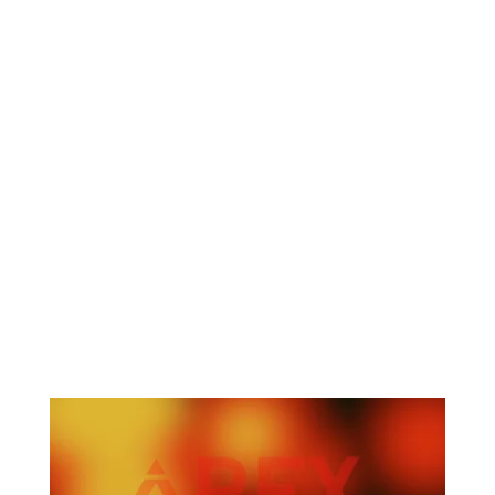
Gericht op een betere gezondheid
Vet verliezen
Spiermassa opbouwen
Een gericht programma in 10 weken
Totale Prijzenpakket t.w.v. €400
pak deze kans