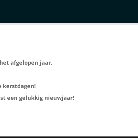
Apex Online Coaching
het afgelopen jaar.
de kerstdagen!
ast een gelukkig nieuwjaar!