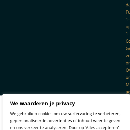
d
F
1-
o
1
C
G
v
o
O
o
Mi
a
We waarderen je privacy
We gebruiken cookies om uw surfervaring te verbeteren,
Product-pumping
gepersonaliseerde advertenties of inhoud weer te geven
en ons verkeer te analyseren. Door op ‘Alles accepteren’